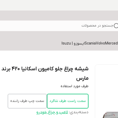
جستجو در محصولات
Volvo
Scania
ایسوزو | Isuzu
شیشه چراغ جلو کامیون اسکانیا 420 برند
مارس
طرف مورد استفاده
سمت راست طرف شاگرد
سمت چپ طرف راننده
دسته‌بندی
:
لامپ و چراغ خودرو