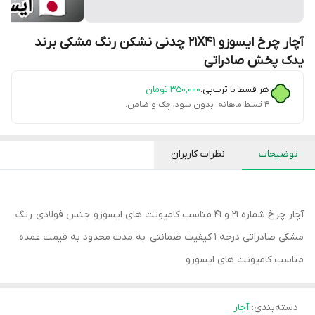
آچار چرخ ایسوزو 21X41 چدنی نشکن رنگ مشکی برند
یدک پخش صادراتی
هر قسط با ترب‌پی:
۳۵۰٬۰۰۰
تومان
۴ قسط ماهانه. بدون سود، چک و ضامن.
توضیحات
نظرات کاربران
آچار چرخ شماره 21 و 41 مناسب کامیونت های ایسوزو جنس فولادی رنگ
مشکی صادراتی درجه 1 کیفیت ضمانتی به مدت محدود به قیمت عمده
مناسب کامیونت های ایسوزو
دسته‌بندی
:
آچار