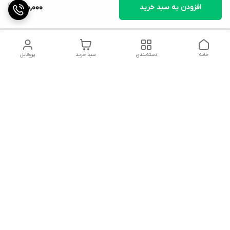
افزودن به سبد خرید
800,000
خانه
دسته‌بندی
سبد خرید
پروفایل
دسترسی سریع
تماس با ما
قوانین و مقررات
شکایات
محصولات
میتوانید در تمام پیامرسان ها با ما در ارتباط باشید.
پیج تراک پارس در اینستاگرام با آیدی: Truckpars