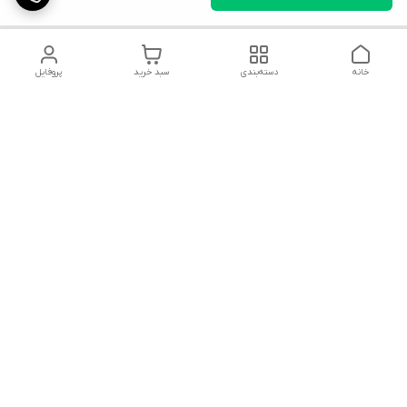
خانه
دسته‌بندی
سبد خرید
پروفایل
دسترسی سریع
تماس با ما
قوانین و مقررات
شکایات
محصولات
میتوانید در تمام پیامرسان ها با ما در ارتباط باشید.
پیج تراک پارس در اینستاگرام با آیدی: Truckpars
تلگرام/ واتس اپ/ روبیکا/ ایتا/ : 09300180709