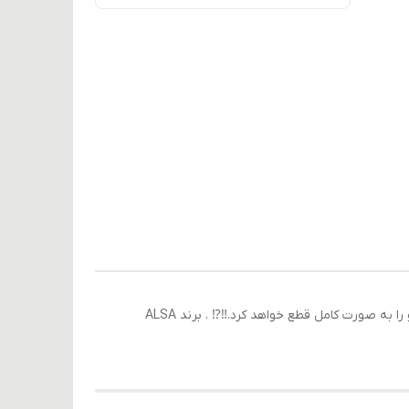
پارس گستر قطع کن برق و موارد استفاده: این قطعه با نصب در مدار برق کامیون در صورت نیاز ارتباط برق باطری با تمام مدار خودرو را به صورت کامل قطع خواهد کرد.‼⁉ . برند ALSA