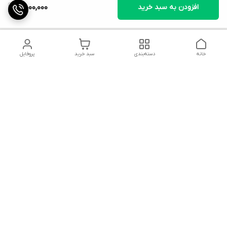
افزودن به سبد خرید
4,000,000
خانه
دسته‌بندی
سبد خرید
پروفایل
دسترسی سریع
تماس با ما
قوانین و مقررات
شکایات
محصولات
میتوانید در تمام پیامرسان ها با ما در ارتباط باشید.
پیج تراک پارس در اینستاگرام با آیدی: Truckpars