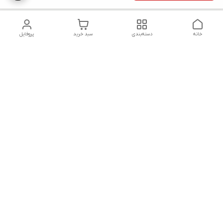
خانه
دسته‌بندی
سبد خرید
پروفایل
دسترسی سریع
تماس با ما
قوانین و مقررات
شکایات
محصولات
میتوانید در تمام پیامرسان ها با ما در ارتباط باشید.
پیج تراک پارس در اینستاگرام با آیدی: Truckpars
تلگرام/ واتس اپ/ روبیکا/ ایتا/ : 09300180709