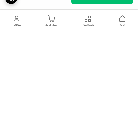
خانه
دسته‌بندی
سبد خرید
پروفایل
دسترسی سریع
تماس با ما
قوانین و مقررات
شکایات
محصولات
میتوانید در تمام پیامرسان ها با ما در ارتباط باشید.
پیج تراک پارس در اینستاگرام با آیدی: Truckpars
تلگرام/ واتس اپ/ روبیکا/ ایتا/ : 09300180709