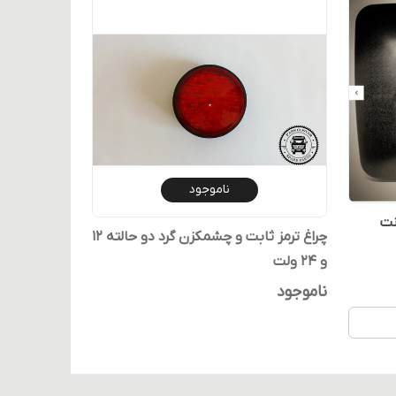
ناموجود
نت
چراغ ترمز ثابت و چشمکزن گرد دو حالته 12
و 24 ولت
ناموجود