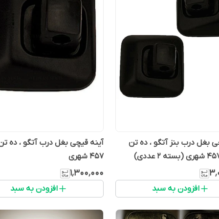
ی بغل درب بنز آتگو ، ده تن
آینه قیچی بغل درب آتگو ، ده تن
457 شهری
۱٬۳۰۰٬۰۰۰
۳٬
افزودن به سبد
افزودن به سبد