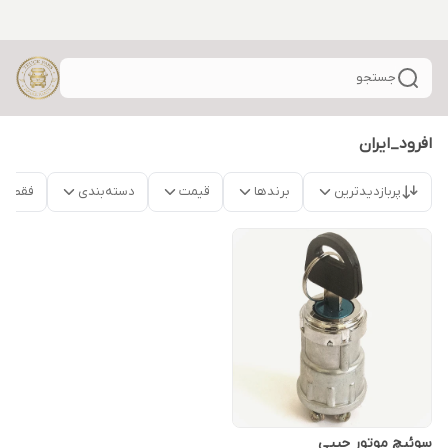
جستجو
افرود_ایران
پربازدیدترین
برندها
قیمت
دسته‌بندی
فقط م
سوئیچ موتور جیپی