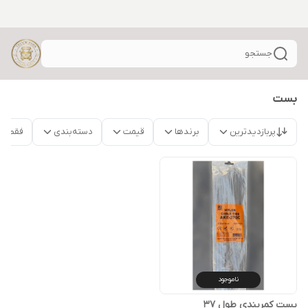
جستجو
بست
پربازدیدترین
برندها
قیمت
دسته‌بندی
فقط م
ناموجود
بست کمربندی طول 37