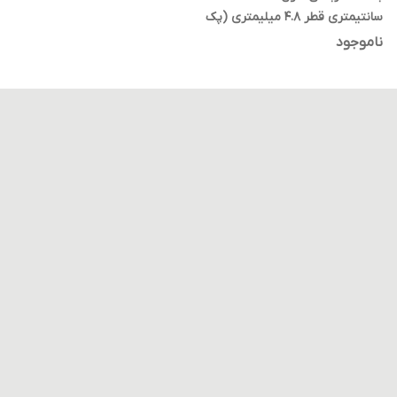
سانتیمتری قطر 4.8 میلیمتری (پک
100 عددی) مشکی متریال تایوان
ناموجود