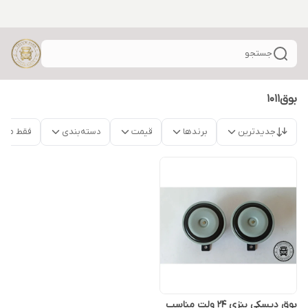
جستجو
بوق1011
جدیدترین
برندها
قیمت
دسته‌بندی
فقط محص
بوق دیسکی بنزی 24 ولت مناسب