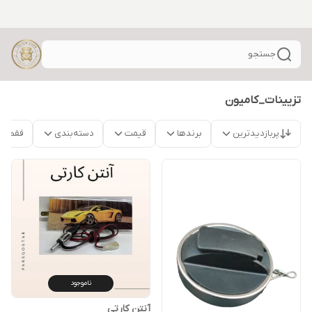
جستجو
تزیینات_کامیون
پربازدیدترین
برندها
قیمت
دسته‌بندی
فقط م
ناموجود
آنتن کارتی