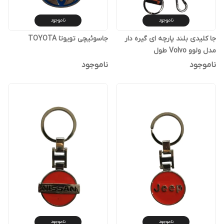
ناموجود
ناموجود
جا کلیدی بلند پارچه ای گیره دار
جاسوئیچی تویوتا TOYOTA
مدل ولوو Volvo طول
40سانتیمتری جنس ساتن دارای
ناموجود
ناموجود
جاکلیدی و گیره مناسب آویز و
گردنبند موبایل
ناموجود
ناموجود