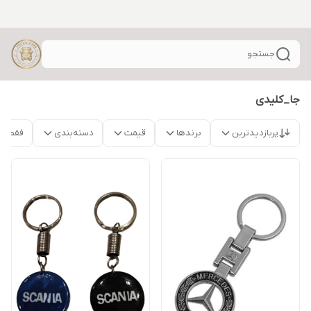
جستجو
جا_کلیدی
پربازدیدترین
برندها
قیمت
دسته‌بندی
فقط م