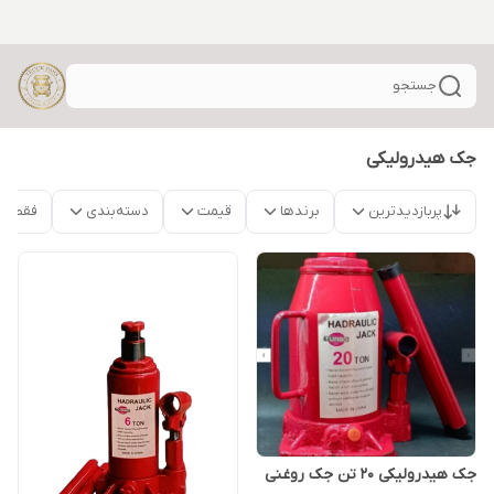
جستجو
جک هیدرولیکی
پربازدیدترین
برندها
قیمت
دسته‌بندی
فقط م
جک هیدرولیکی 20 تن جک روغنی