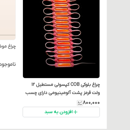
چراغ موش
ناموجود
چراغ بلوکی COB کپسولی مستطیل 12
ولت قرمز پشت آلومینیومی دارای چسب
دو طرفه (بسته 20 عددی)
۸۰۰٬۰۰۰
افزودن به سبد