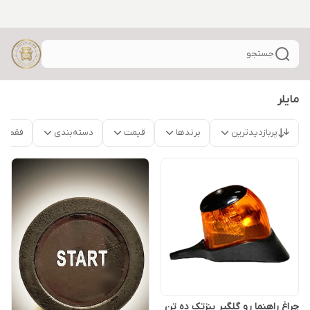
جستجو
مایلر
پربازدیدترین
برندها
قیمت
دسته‌بندی
فقط م
چراغ راهنما رو گلگیر بنزتک ده تن