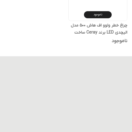
ناموجود
چراغ خطر ولوو اف هاش ۵۰۰ مدل
الیچدی LED برند Ceray ساخت
ترکیه مناسب Volvo FH 500 اف اچ
ناموجود
۱۳ جدید سمت چپ طرف راننده