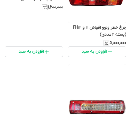
سرتول (Left یک عدد) Volvo FM
۱٬۶۰۰٬۰۰۰
Backlight
چراغ خطر ولوو افهاش 12 و FH13
(بسته 2 عددی)
۵٬۰۰۰٬۰۰۰
افزودن به سبد
افزودن به سبد