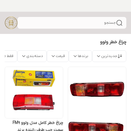
جستجو
چراغ خطر ولوو
جدیدترین
برندها
قیمت
دسته‌بندی
فقط محص
چراغ خطر کامل مدل ولوو FM9
سمت چپ طرف راننده برند