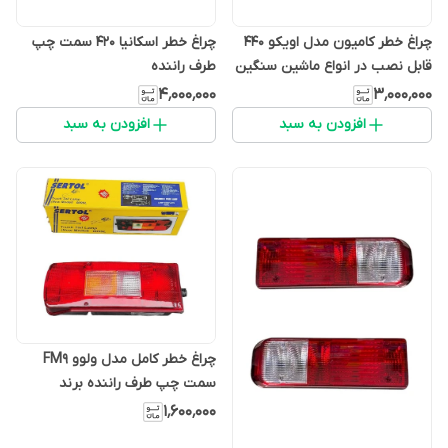
چراغ خطر کامیون مدل اویکو 440
چراغ خطر اسکانیا ۴۲۰ سمت چپ
قابل نصب در انواع ماشین سنگین
طرف راننده
و خودروهای یخچال دار نیسان
۴٬۰۰۰٬۰۰۰
۳٬۰۰۰٬۰۰۰
خاور (بسته دو عددی )
افزودن به سبد
افزودن به سبد
چراغ خطر کامل مدل ولوو FM9
سمت چپ طرف راننده برند
سرتول (Left یک عدد) Volvo FM
۱٬۶۰۰٬۰۰۰
Backlight