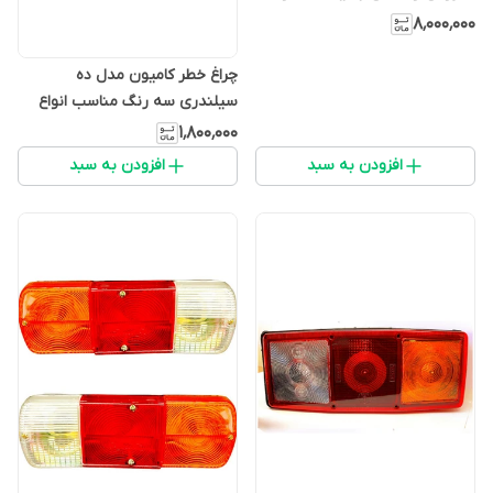
MP5 سوکت دار ساخت ترکیه (پک
۸٬۰۰۰٬۰۰۰
2 عددی) چپ و راست
چراغ خطر کامیون مدل ده
سیلندری سه رنگ مناسب انواع
کامیون های بنز ده تن و مایلر
۱٬۸۰۰٬۰۰۰
افزودن به سبد
افزودن به سبد