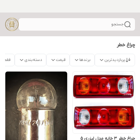
جستجو
چراغ خطر
پربازدیدترین
برندها
قیمت
دسته‌بندی
فقط م
چراغ خطر 3 خانه مدل لیزری 5