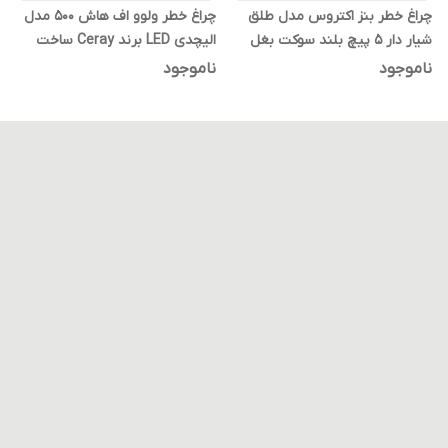
چراغ خطر بنز اکتروس مدل طلق
چراغ خطر ولوو اف هاش ۵۰۰ مدل
شیار دار ۵ پیچ بلند سوکت بغل
الیچدی LED برند Ceray ساخت
قابل نصب برای انواع خودرو
ترکیه مناسب Volvo FH 500 اف اچ
ناموجود
ناموجود
سنگین (بسته ۲عددی )
۱۳ جدید سمت چپ طرف راننده