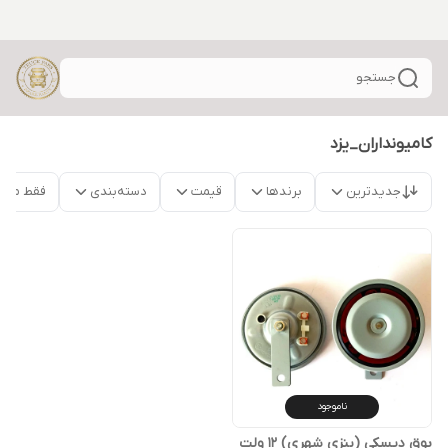
جستجو
کامیونداران_یزد
جدیدترین
برندها
قیمت
دسته‌بندی
فقط محص
ناموجود
بوق دیسکی (بنزی شهری) 12 ولت