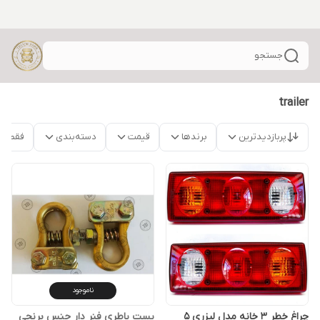
جستجو
trailer
پربازدیدترین
برندها
قیمت
دسته‌بندی
فقط م
ناموجود
چراغ خطر 3 خانه مدل لیزری 5
بست باطری فنر دار جنس برنجی