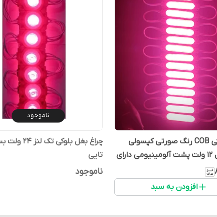
ناموجود
چراغ بلوکی COB رنگ صورتی کپسولی
مستطیل 12 ولت پشت آلومینیومی دارای
تایی
ه (بسته 20 عددی)
ناموجود
افزودن به سبد