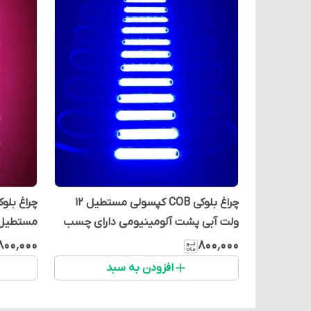
چراغ بلوکی COB کپسولی مستطیل 12
ولت آبی پشت آلومینیومی دارای چسب
دو طرفه (بسته 20 عددی)
چسب دو طرف
۸۰۰٬۰۰۰
۸۰۰٬۰۰۰
افزودن به سبد